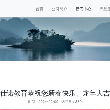
首页
公司简介
新闻中心
产品
仕诺教育恭祝您新春快乐、龙年大吉
时间：2024-02-09 访问量：889