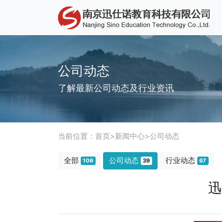
公司动态
了解最新公司动态及行业资讯
当前位置：
首页
>
新闻中心
>
公司动态
全部
公司动态
行业动态
106
39
67
迅